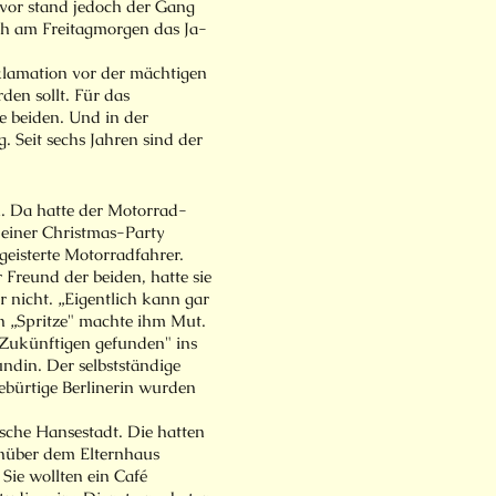
uvor stand jedoch der Gang
ch am Freitagmorgen das Ja-
klamation vor der mächtigen
den sollt. Für das
e beiden. Und in der
. Seit sechs Jahren sind der
in. Da hatte der Motorrad-
 einer Christmas-Party
eisterte Motorradfahrer.
r Freund der beiden, hatte sie
r nicht. „Eigentlich kann gar
h „Spritze" machte ihm Mut.
Zukünftigen gefunden" ins
ndin. Der selbstständige
bürtige Berlinerin wurden
ische Hansestadt. Die hatten
enüber dem Elternhaus
Sie wollten ein Café