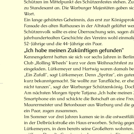
Schützen im Mittelpunkt des Schützenfestes stehen. Z
zu Standesamt an. Die Warburger Majestäten gaben si
Wort.
Ein lange gehütetes Geheimnis, das erst zur Königspro
Fassade des alten Rathauses in der Altstadt gelüftet wer
Schützenvolk sollte es eine Überraschung sein, sagen di
jahrhundertealten Geschichte des Vereins wohl einmalig
52-Jährige und die 44-Jährige ein Paar.
„Ich habe meinen Zukünftigen gefunden"
Kennengelernt hatten sie sich vor sechs Jahren in Berl
Club „Rolling Wheels" kurz vor dem Weihnachtsfest zu
n
eingeladen. Lütkemeyer und Hartwig waren damals beg
„Ein Zufall", sagt Lütkemeyer. Denn „Spritze", ein gute
kurz bekanntgemacht. Sie wollte zur Tanzfläche, er ehe
nicht tanzen", sagt der Warburger Schützenkönig. Doc
Am nächsten Morgen tippte Tatjana „Ich habe meinen 
Smartphone ein und schickte die Botschaft an eine Freu
Maurermeister und Betonbauer aus Warburg und die ge
ein Paar, zogen zusammen.
Im Sommer vor drei Jahren kamen sie in die ostwestfäl
in der Delbrückstraße ein Haus erworben. Schräg geg
Lütkemeyers, in dem bereits seine Großeltern wohnten. 