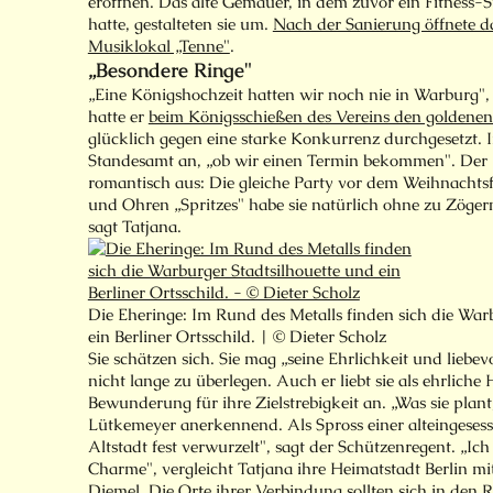
eröffnen. Das alte Gemäuer, in dem zuvor ein Fitness-S
hatte, gestalteten sie um.
Nach der Sanierung öffnete d
Musiklokal „Tenne"
.
„Besondere Ringe"
„Eine Königshochzeit hatten wir noch nie in Warburg",
hatte er
beim Königsschießen des Vereins den goldenen 
glücklich gegen eine starke Konkurrenz durchgesetzt. 
Standesamt an, „ob wir einen Termin bekommen". Der H
romantisch aus: Die gleiche Party vor dem Weihnachtsf
und Ohren „Spritzes" habe sie natürlich ohne zu Zög
sagt Tatjana.
Die Eheringe: Im Rund des Metalls finden sich die War
ein Berliner Ortsschild. | © Dieter Scholz
Sie schätzen sich. Sie mag „seine Ehrlichkeit und liebe
nicht lange zu überlegen. Auch er liebt sie als ehrliche
Bewunderung für ihre Zielstrebigkeit an. „Was sie plant
Lütkemeyer anerkennend. Als Spross einer alteingesesse
Altstadt fest verwurzelt", sagt der Schützenregent. „Ich l
Charme", vergleicht Tatjana ihre Heimatstadt Berlin mi
Diemel. Die Orte ihrer Verbindung sollten sich in den 