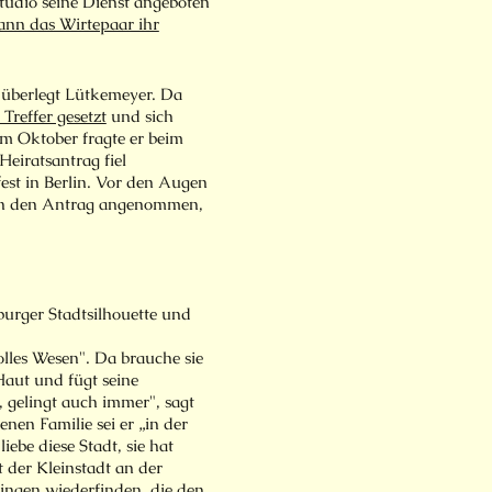
tudio seine Dienst angeboten
ann das Wirtepaar ihr
 überlegt Lütkemeyer. Da
Treffer gesetzt
und sich
Im Oktober fragte er beim
eiratsantrag fiel
est in Berlin. Vor den Augen
ern den Antrag angenommen,
burger Stadtsilhouette und
volles Wesen". Da brauche sie
 Haut und fügt seine
, gelingt auch immer", sagt
nen Familie sei er „in der
iebe diese Stadt, sie hat
t der Kleinstadt an der
Ringen wiederfinden, die den