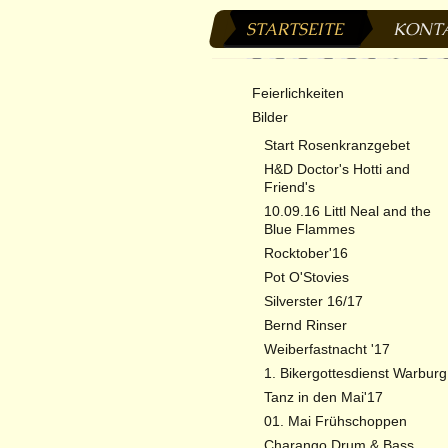
STARTSEITE
KONT
musikCafe zur
Feierlichkeiten
Bilder
Start Rosenkranzgebet
H&D Doctor's Hotti and
Friend's
10.09.16 Littl Neal and the
Blue Flammes
Rocktober'16
Pot O'Stovies
Silverster 16/17
Bernd Rinser
Weiberfastnacht '17
1. Bikergottesdienst Warburg
Tanz in den Mai'17
01. Mai Frühschoppen
Charango Drum & Bass