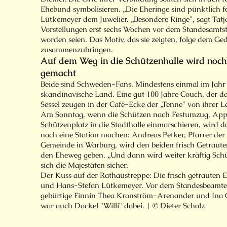
Ehebund symbolisieren. „Die Eheringe sind pünktlich f
Lütkemeyer dem Juwelier. „Besondere Ringe", sagt Tatj
Vorstellungen erst sechs Wochen vor dem Standesamts
worden seien. Das Motiv, das sie zeigten, folge dem G
zusammenzubringen.
Auf dem Weg in die Schützenhalle wird noch
gemacht
Beide sind Schweden-Fans. Mindestens einmal im Jahr g
skandinavische Land. Eine gut 100 Jahre Couch, der d
Sessel zeugen in der Café-Ecke der „Tenne" von ihrer L
Am Sonntag, wenn die Schützen nach Festumzug, Appe
Schützenplatz in die Stadthalle einmarschieren, wird
noch eine Station machen: Andreas Petker, Pfarrer der
Gemeinde in Warburg, wird den beiden frisch Getraute
den Eheweg geben. „Und dann wird weiter kräftig Schüt
sich die Majestäten sicher.
Der Kuss auf der Rathaustreppe: Die frisch getrauten 
und Hans-Stefan Lütkemeyer. Vor dem Standesbeamten
gebürtige Finnin Thea Kronström-Arenander und Ina O
war auch Dackel "Willi" dabei. | © Dieter Scholz